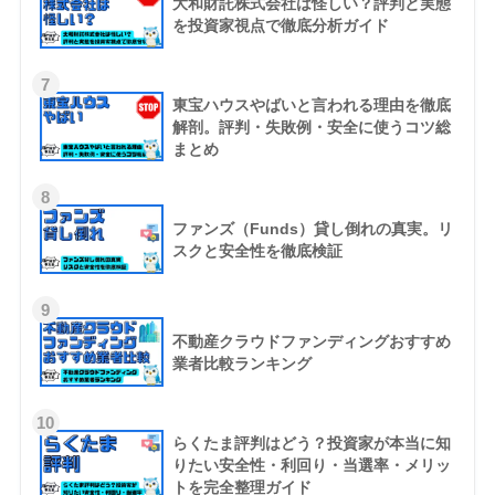
大和財託株式会社は怪しい？評判と実態
を投資家視点で徹底分析ガイド
7
東宝ハウスやばいと言われる理由を徹底
解剖。評判・失敗例・安全に使うコツ総
まとめ
8
ファンズ（Funds）貸し倒れの真実。リ
スクと安全性を徹底検証
9
不動産クラウドファンディングおすすめ
業者比較ランキング
10
らくたま評判はどう？投資家が本当に知
りたい安全性・利回り・当選率・メリッ
トを完全整理ガイド