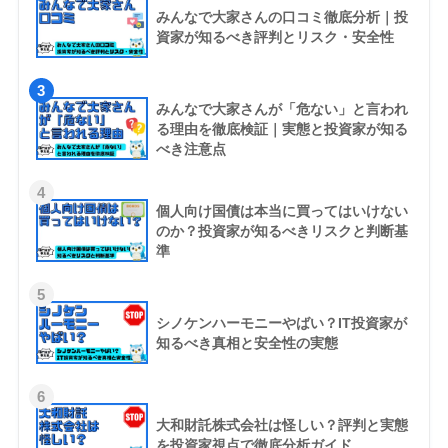
みんなで大家さんの口コミ徹底分析｜投
資家が知るべき評判とリスク・安全性
3
みんなで大家さんが「危ない」と言われ
る理由を徹底検証｜実態と投資家が知る
べき注意点
4
個人向け国債は本当に買ってはいけない
のか？投資家が知るべきリスクと判断基
準
5
シノケンハーモニーやばい？IT投資家が
知るべき真相と安全性の実態
6
大和財託株式会社は怪しい？評判と実態
を投資家視点で徹底分析ガイド