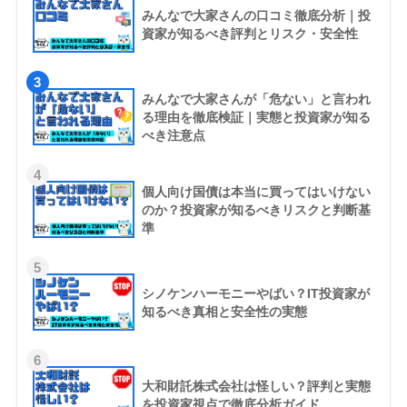
みんなで大家さんの口コミ徹底分析｜投
資家が知るべき評判とリスク・安全性
3
みんなで大家さんが「危ない」と言われ
る理由を徹底検証｜実態と投資家が知る
べき注意点
4
個人向け国債は本当に買ってはいけない
のか？投資家が知るべきリスクと判断基
準
5
シノケンハーモニーやばい？IT投資家が
知るべき真相と安全性の実態
6
大和財託株式会社は怪しい？評判と実態
を投資家視点で徹底分析ガイド