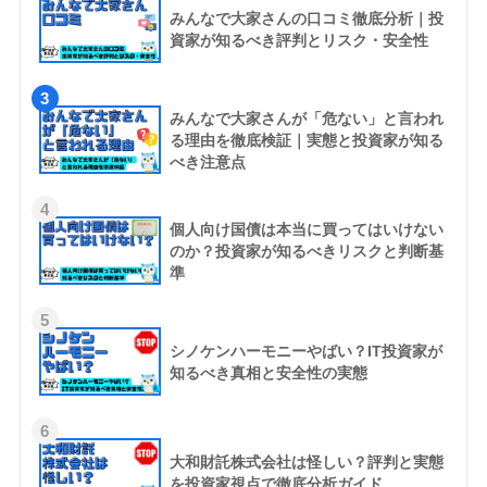
みんなで大家さんの口コミ徹底分析｜投
資家が知るべき評判とリスク・安全性
3
みんなで大家さんが「危ない」と言われ
る理由を徹底検証｜実態と投資家が知る
べき注意点
4
個人向け国債は本当に買ってはいけない
のか？投資家が知るべきリスクと判断基
準
5
シノケンハーモニーやばい？IT投資家が
知るべき真相と安全性の実態
6
大和財託株式会社は怪しい？評判と実態
を投資家視点で徹底分析ガイド