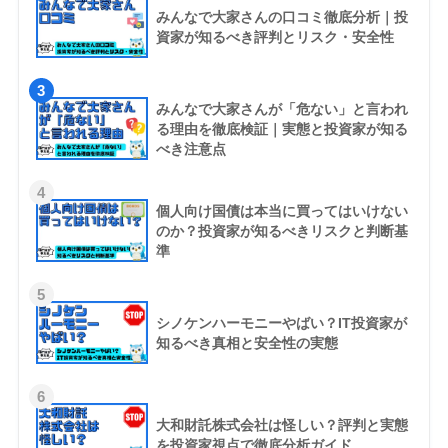
みんなで大家さんの口コミ徹底分析｜投
資家が知るべき評判とリスク・安全性
3
みんなで大家さんが「危ない」と言われ
る理由を徹底検証｜実態と投資家が知る
べき注意点
4
個人向け国債は本当に買ってはいけない
のか？投資家が知るべきリスクと判断基
準
5
シノケンハーモニーやばい？IT投資家が
知るべき真相と安全性の実態
6
大和財託株式会社は怪しい？評判と実態
を投資家視点で徹底分析ガイド