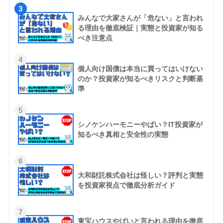
3
みんなで大家さんが「危ない」と言われ
る理由を徹底検証｜実態と投資家が知る
べき注意点
4
個人向け国債は本当に買ってはいけない
のか？投資家が知るべきリスクと判断基
準
5
シノケンハーモニーやばい？IT投資家が
知るべき真相と安全性の実態
6
大和財託株式会社は怪しい？評判と実態
を投資家視点で徹底分析ガイド
7
東宝ハウスやばいと言われる理由を徹底