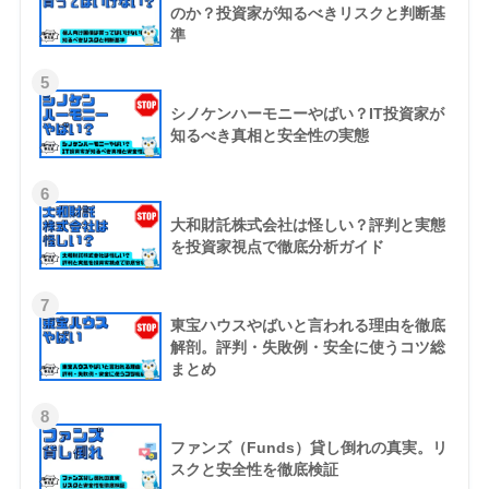
のか？投資家が知るべきリスクと判断基
準
5
シノケンハーモニーやばい？IT投資家が
知るべき真相と安全性の実態
6
大和財託株式会社は怪しい？評判と実態
を投資家視点で徹底分析ガイド
7
東宝ハウスやばいと言われる理由を徹底
解剖。評判・失敗例・安全に使うコツ総
まとめ
8
ファンズ（Funds）貸し倒れの真実。リ
スクと安全性を徹底検証