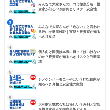
みんなで大家さんの口コミ徹底分析｜投
資家が知るべき評判とリスク・安全性
3
みんなで大家さんが「危ない」と言われ
る理由を徹底検証｜実態と投資家が知る
べき注意点
4
個人向け国債は本当に買ってはいけない
のか？投資家が知るべきリスクと判断基
準
5
シノケンハーモニーやばい？IT投資家が
知るべき真相と安全性の実態
6
大和財託株式会社は怪しい？評判と実態
を投資家視点で徹底分析ガイド