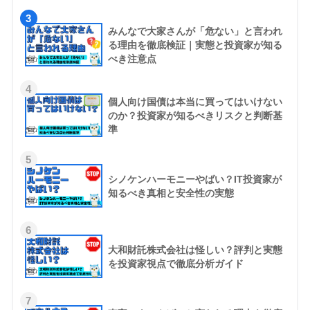
3
みんなで大家さんが「危ない」と言われ
る理由を徹底検証｜実態と投資家が知る
べき注意点
4
個人向け国債は本当に買ってはいけない
のか？投資家が知るべきリスクと判断基
準
5
シノケンハーモニーやばい？IT投資家が
知るべき真相と安全性の実態
6
大和財託株式会社は怪しい？評判と実態
を投資家視点で徹底分析ガイド
7