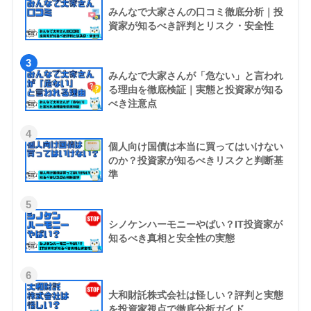
みんなで大家さんの口コミ徹底分析｜投
資家が知るべき評判とリスク・安全性
3
みんなで大家さんが「危ない」と言われ
る理由を徹底検証｜実態と投資家が知る
べき注意点
4
個人向け国債は本当に買ってはいけない
のか？投資家が知るべきリスクと判断基
準
5
シノケンハーモニーやばい？IT投資家が
知るべき真相と安全性の実態
6
大和財託株式会社は怪しい？評判と実態
を投資家視点で徹底分析ガイド