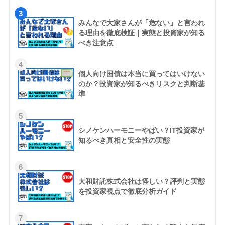
3
みんなで大家さんが「危ない」と言われ
る理由を徹底検証｜実態と投資家が知る
べき注意点
4
個人向け国債は本当に買ってはいけない
のか？投資家が知るべきリスクと判断基
準
5
シノケンハーモニーやばい？IT投資家が
知るべき真相と安全性の実態
6
大和財託株式会社は怪しい？評判と実態
を投資家視点で徹底分析ガイド
7