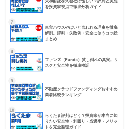
大和財託株式会社は怪しい？評判と実態
を投資家視点で徹底分析ガイド
7
東宝ハウスやばいと言われる理由を徹底
解剖。評判・失敗例・安全に使うコツ総
まとめ
8
ファンズ（Funds）貸し倒れの真実。リ
スクと安全性を徹底検証
9
不動産クラウドファンディングおすすめ
業者比較ランキング
10
らくたま評判はどう？投資家が本当に知
りたい安全性・利回り・当選率・メリッ
トを完全整理ガイド