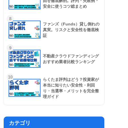
由を徹底解剖。評判・失敗例・
安全に使うコツ総まとめ
8
ファンズ（Funds）貸し倒れの
真実。リスクと安全性を徹底検
証
9
不動産クラウドファンディング
おすすめ業者比較ランキング
10
らくたま評判はどう？投資家が
本当に知りたい安全性・利回
り・当選率・メリットを完全整
理ガイド
カテゴリ