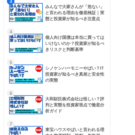
3
みんなで大家さんが「危ない」
と言われる理由を徹底検証｜実
態と投資家が知るべき注意点
4
個人向け国債は本当に買っては
いけないのか？投資家が知るべ
きリスクと判断基準
5
シノケンハーモニーやばい？IT
投資家が知るべき真相と安全性
の実態
6
大和財託株式会社は怪しい？評
判と実態を投資家視点で徹底分
析ガイド
7
東宝ハウスやばいと言われる理