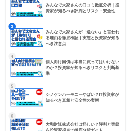
みんなで大家さんの口コミ徹底分析｜投
資家が知るべき評判とリスク・安全性
3
みんなで大家さんが「危ない」と言われ
る理由を徹底検証｜実態と投資家が知る
べき注意点
4
個人向け国債は本当に買ってはいけない
のか？投資家が知るべきリスクと判断基
準
5
シノケンハーモニーやばい？IT投資家が
知るべき真相と安全性の実態
6
大和財託株式会社は怪しい？評判と実態
を投資家視点で徹底分析ガイド