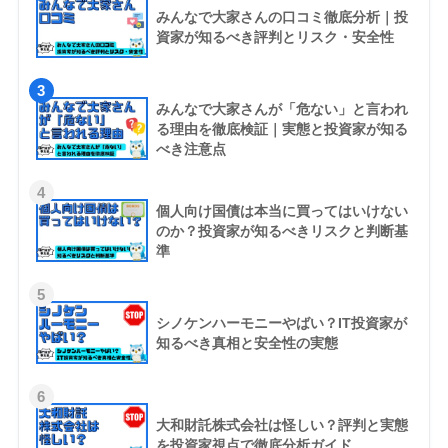
みんなで大家さんの口コミ徹底分析｜投
資家が知るべき評判とリスク・安全性
3
みんなで大家さんが「危ない」と言われ
る理由を徹底検証｜実態と投資家が知る
べき注意点
4
個人向け国債は本当に買ってはいけない
のか？投資家が知るべきリスクと判断基
準
5
シノケンハーモニーやばい？IT投資家が
知るべき真相と安全性の実態
6
大和財託株式会社は怪しい？評判と実態
を投資家視点で徹底分析ガイド