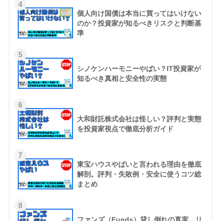
4
個人向け国債は本当に買ってはいけない
のか？投資家が知るべきリスクと判断基
準
5
シノケンハーモニーやばい？IT投資家が
知るべき真相と安全性の実態
6
大和財託株式会社は怪しい？評判と実態
を投資家視点で徹底分析ガイド
7
東宝ハウスやばいと言われる理由を徹底
解剖。評判・失敗例・安全に使うコツ総
まとめ
8
ファンズ（Funds）貸し倒れの真実。リ