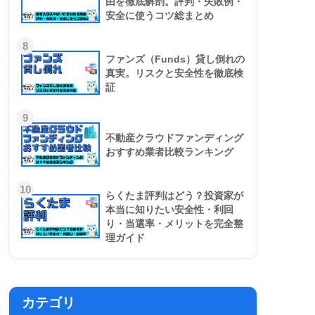
由を徹底解剖。評判・失敗例・
安全に使うコツ総まとめ
8
ファンズ（Funds）貸し倒れの
真実。リスクと安全性を徹底検
証
9
不動産クラウドファンディング
おすすめ業者比較ランキング
10
らくたま評判はどう？投資家が
本当に知りたい安全性・利回
り・当選率・メリットを完全整
理ガイド
カテゴリ