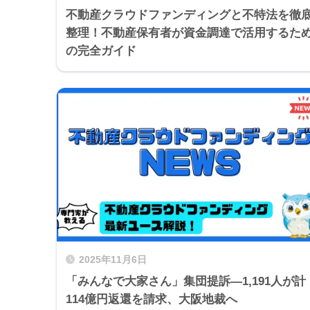
不動産クラウドファンディングと不特法を徹
整理！不動産保有者が資金調達で活用するた
の完全ガイド
2025年11月6日
「みんなで大家さん」集団提訴—1,191人が計
114億円返還を請求、大阪地裁へ