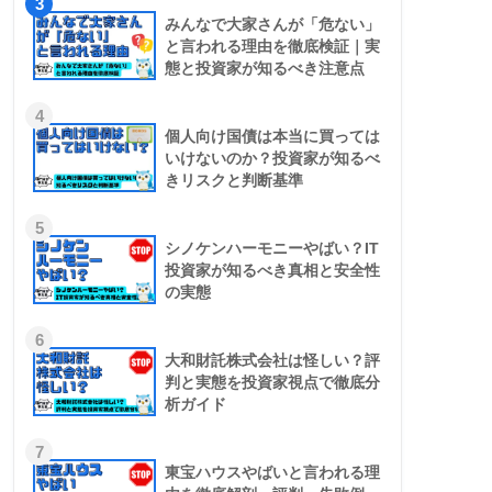
3
みんなで大家さんが「危ない」
と言われる理由を徹底検証｜実
態と投資家が知るべき注意点
4
個人向け国債は本当に買っては
いけないのか？投資家が知るべ
きリスクと判断基準
5
シノケンハーモニーやばい？IT
投資家が知るべき真相と安全性
の実態
6
大和財託株式会社は怪しい？評
判と実態を投資家視点で徹底分
析ガイド
7
東宝ハウスやばいと言われる理