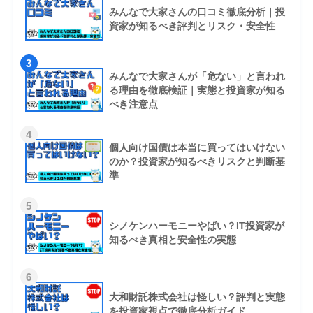
みんなで大家さんの口コミ徹底分析｜投
資家が知るべき評判とリスク・安全性
3
みんなで大家さんが「危ない」と言われ
る理由を徹底検証｜実態と投資家が知る
べき注意点
4
個人向け国債は本当に買ってはいけない
のか？投資家が知るべきリスクと判断基
準
5
シノケンハーモニーやばい？IT投資家が
知るべき真相と安全性の実態
6
大和財託株式会社は怪しい？評判と実態
を投資家視点で徹底分析ガイド