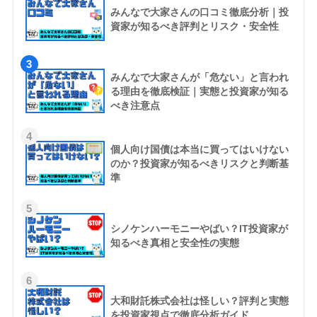
みんなで大家さんの口コミ徹底分析｜投
資家が知るべき評判とリスク・安全性
3
みんなで大家さんが「危ない」と言われ
る理由を徹底検証｜実態と投資家が知る
べき注意点
4
個人向け国債は本当に買ってはいけない
のか？投資家が知るべきリスクと判断基
準
5
シノケンハーモニーやばい？IT投資家が
知るべき真相と安全性の実態
6
大和財託株式会社は怪しい？評判と実態
を投資家視点で徹底分析ガイド