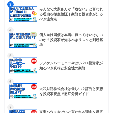
3
みんなで大家さんが「危ない」と言われ
る理由を徹底検証｜実態と投資家が知る
べき注意点
4
個人向け国債は本当に買ってはいけない
のか？投資家が知るべきリスクと判断基
準
5
シノケンハーモニーやばい？IT投資家が
知るべき真相と安全性の実態
6
大和財託株式会社は怪しい？評判と実態
を投資家視点で徹底分析ガイド
7
東宝ハウスやばいと言われる理由を徹底