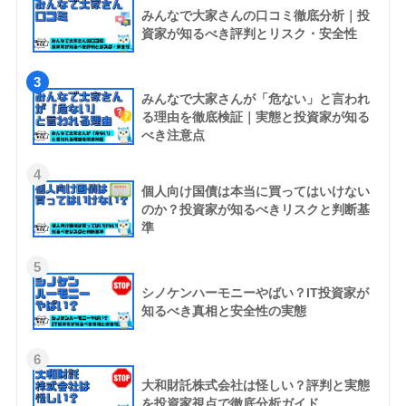
みんなで大家さんの口コミ徹底分析｜投
資家が知るべき評判とリスク・安全性
3
みんなで大家さんが「危ない」と言われ
る理由を徹底検証｜実態と投資家が知る
べき注意点
4
個人向け国債は本当に買ってはいけない
のか？投資家が知るべきリスクと判断基
準
5
シノケンハーモニーやばい？IT投資家が
知るべき真相と安全性の実態
6
大和財託株式会社は怪しい？評判と実態
を投資家視点で徹底分析ガイド