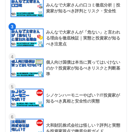
みんなで大家さんの口コミ徹底分析｜投
資家が知るべき評判とリスク・安全性
3
みんなで大家さんが「危ない」と言われ
る理由を徹底検証｜実態と投資家が知る
べき注意点
4
個人向け国債は本当に買ってはいけない
のか？投資家が知るべきリスクと判断基
準
5
シノケンハーモニーやばい？IT投資家が
知るべき真相と安全性の実態
6
大和財託株式会社は怪しい？評判と実態
を投資家視点で徹底分析ガイド