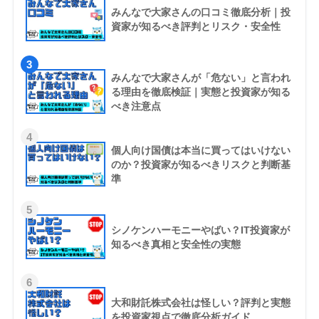
みんなで大家さんの口コミ徹底分析｜投
資家が知るべき評判とリスク・安全性
3
みんなで大家さんが「危ない」と言われ
る理由を徹底検証｜実態と投資家が知る
べき注意点
4
個人向け国債は本当に買ってはいけない
のか？投資家が知るべきリスクと判断基
準
5
シノケンハーモニーやばい？IT投資家が
知るべき真相と安全性の実態
6
大和財託株式会社は怪しい？評判と実態
を投資家視点で徹底分析ガイド