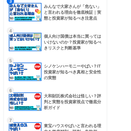
3
みんなで大家さんが「危ない」
と言われる理由を徹底検証｜実
態と投資家が知るべき注意点
4
個人向け国債は本当に買っては
いけないのか？投資家が知るべ
きリスクと判断基準
5
シノケンハーモニーやばい？IT
投資家が知るべき真相と安全性
の実態
6
大和財託株式会社は怪しい？評
判と実態を投資家視点で徹底分
析ガイド
7
東宝ハウスやばいと言われる理