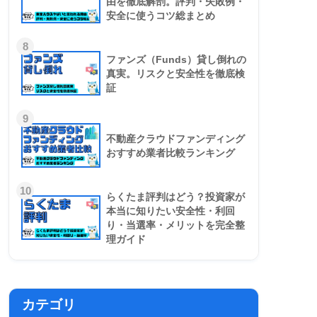
由を徹底解剖。評判・失敗例・
安全に使うコツ総まとめ
8
ファンズ（Funds）貸し倒れの
真実。リスクと安全性を徹底検
証
9
不動産クラウドファンディング
おすすめ業者比較ランキング
10
らくたま評判はどう？投資家が
本当に知りたい安全性・利回
り・当選率・メリットを完全整
理ガイド
カテゴリ