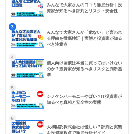
みんなで大家さんの口コミ徹底分析｜投
資家が知るべき評判とリスク・安全性
3
みんなで大家さんが「危ない」と言われ
る理由を徹底検証｜実態と投資家が知る
べき注意点
4
個人向け国債は本当に買ってはいけない
のか？投資家が知るべきリスクと判断基
準
5
シノケンハーモニーやばい？IT投資家が
知るべき真相と安全性の実態
6
大和財託株式会社は怪しい？評判と実態
を投資家視点で徹底分析ガイド