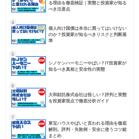
る理由を徹底検証｜実態と投資家が知る
べき注意点
4
個人向け国債は本当に買ってはいけない
のか？投資家が知るべきリスクと判断基
準
5
シノケンハーモニーやばい？IT投資家が
知るべき真相と安全性の実態
6
大和財託株式会社は怪しい？評判と実態
を投資家視点で徹底分析ガイド
7
東宝ハウスやばいと言われる理由を徹底
解剖。評判・失敗例・安全に使うコツ総
まとめ