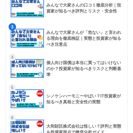
みんなで大家さんの口コミ徹底分析｜投
資家が知るべき評判とリスク・安全性
3
みんなで大家さんが「危ない」と言われ
る理由を徹底検証｜実態と投資家が知る
べき注意点
4
個人向け国債は本当に買ってはいけない
のか？投資家が知るべきリスクと判断基
準
5
シノケンハーモニーやばい？IT投資家が
知るべき真相と安全性の実態
6
大和財託株式会社は怪しい？評判と実態
を投資家視点で徹底分析ガイド