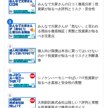
みんなで大家さんの口コミ徹底分析｜投
資家が知るべき評判とリスク・安全性
3
みんなで大家さんが「危ない」と言われ
る理由を徹底検証｜実態と投資家が知る
べき注意点
4
個人向け国債は本当に買ってはいけない
のか？投資家が知るべきリスクと判断基
準
5
シノケンハーモニーやばい？IT投資家が
知るべき真相と安全性の実態
6
大和財託株式会社は怪しい？評判と実態
を投資家視点で徹底分析ガイド