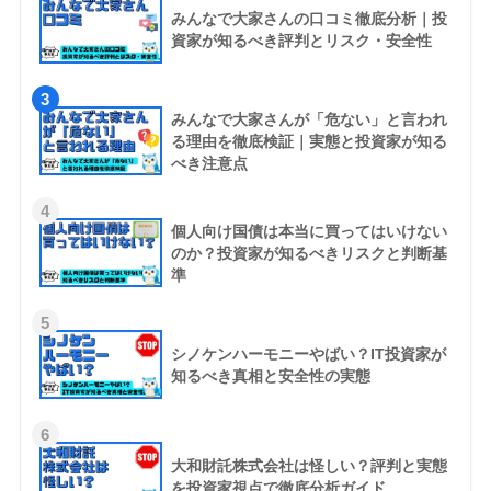
みんなで大家さんの口コミ徹底分析｜投
資家が知るべき評判とリスク・安全性
3
みんなで大家さんが「危ない」と言われ
る理由を徹底検証｜実態と投資家が知る
べき注意点
4
個人向け国債は本当に買ってはいけない
のか？投資家が知るべきリスクと判断基
準
5
シノケンハーモニーやばい？IT投資家が
知るべき真相と安全性の実態
6
大和財託株式会社は怪しい？評判と実態
を投資家視点で徹底分析ガイド