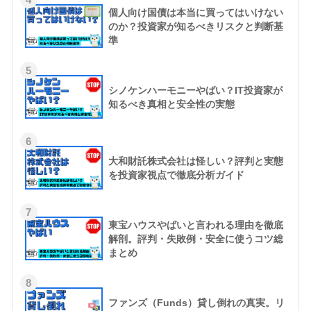
個人向け国債は本当に買ってはいけない
のか？投資家が知るべきリスクと判断基
準
5
シノケンハーモニーやばい？IT投資家が
知るべき真相と安全性の実態
6
大和財託株式会社は怪しい？評判と実態
を投資家視点で徹底分析ガイド
7
東宝ハウスやばいと言われる理由を徹底
解剖。評判・失敗例・安全に使うコツ総
まとめ
8
ファンズ（Funds）貸し倒れの真実。リ