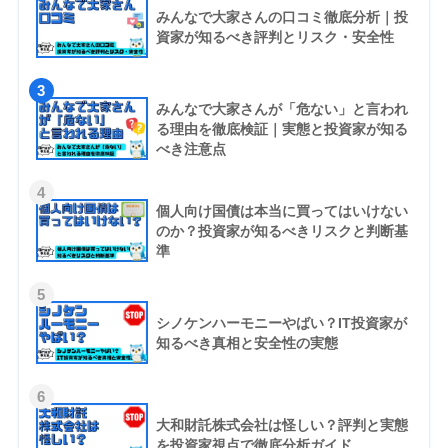
みんなで大家さんの口コミ徹底分析｜投
資家が知るべき評判とリスク・安全性
3
みんなで大家さんが「危ない」と言われ
る理由を徹底検証｜実態と投資家が知る
べき注意点
4
個人向け国債は本当に買ってはいけない
のか？投資家が知るべきリスクと判断基
準
5
シノケンハーモニーやばい？IT投資家が
知るべき真相と安全性の実態
6
大和財託株式会社は怪しい？評判と実態
を投資家視点で徹底分析ガイド