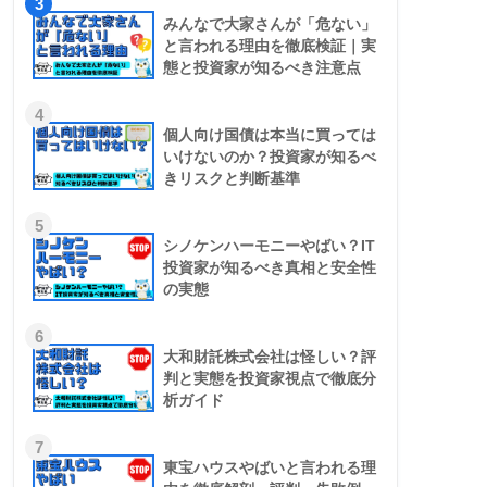
3
みんなで大家さんが「危ない」
と言われる理由を徹底検証｜実
態と投資家が知るべき注意点
4
個人向け国債は本当に買っては
いけないのか？投資家が知るべ
きリスクと判断基準
5
シノケンハーモニーやばい？IT
投資家が知るべき真相と安全性
の実態
6
大和財託株式会社は怪しい？評
判と実態を投資家視点で徹底分
析ガイド
7
東宝ハウスやばいと言われる理