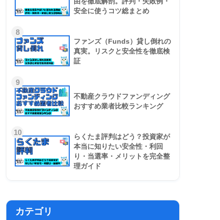
由を徹底解剖。評判・失敗例・
安全に使うコツ総まとめ
8
ファンズ（Funds）貸し倒れの
真実。リスクと安全性を徹底検
証
9
不動産クラウドファンディング
おすすめ業者比較ランキング
10
らくたま評判はどう？投資家が
本当に知りたい安全性・利回
り・当選率・メリットを完全整
理ガイド
カテゴリ