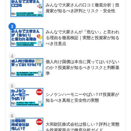
みんなで大家さんの口コミ徹底分析｜投
資家が知るべき評判とリスク・安全性
3
みんなで大家さんが「危ない」と言われ
る理由を徹底検証｜実態と投資家が知る
べき注意点
4
個人向け国債は本当に買ってはいけない
のか？投資家が知るべきリスクと判断基
準
5
シノケンハーモニーやばい？IT投資家が
知るべき真相と安全性の実態
6
大和財託株式会社は怪しい？評判と実態
を投資家視点で徹底分析ガイド