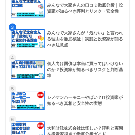
みんなで大家さんの口コミ徹底分析｜投
資家が知るべき評判とリスク・安全性
3
みんなで大家さんが「危ない」と言われ
る理由を徹底検証｜実態と投資家が知る
べき注意点
4
個人向け国債は本当に買ってはいけない
のか？投資家が知るべきリスクと判断基
準
5
シノケンハーモニーやばい？IT投資家が
知るべき真相と安全性の実態
6
大和財託株式会社は怪しい？評判と実態
を投資家視点で徹底分析ガイド