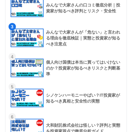
みんなで大家さんの口コミ徹底分析｜投
資家が知るべき評判とリスク・安全性
3
みんなで大家さんが「危ない」と言われ
る理由を徹底検証｜実態と投資家が知る
べき注意点
4
個人向け国債は本当に買ってはいけない
のか？投資家が知るべきリスクと判断基
準
5
シノケンハーモニーやばい？IT投資家が
知るべき真相と安全性の実態
6
大和財託株式会社は怪しい？評判と実態
を投資家視点で徹底分析ガイド