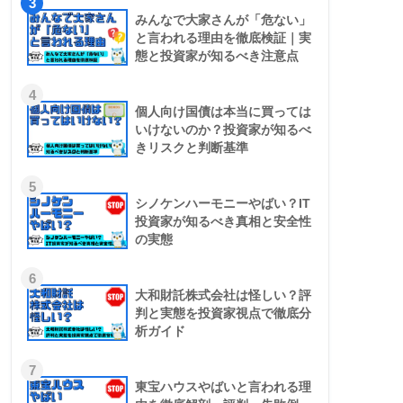
3
みんなで大家さんが「危ない」
と言われる理由を徹底検証｜実
態と投資家が知るべき注意点
4
個人向け国債は本当に買っては
いけないのか？投資家が知るべ
きリスクと判断基準
5
シノケンハーモニーやばい？IT
投資家が知るべき真相と安全性
の実態
6
大和財託株式会社は怪しい？評
判と実態を投資家視点で徹底分
析ガイド
7
東宝ハウスやばいと言われる理