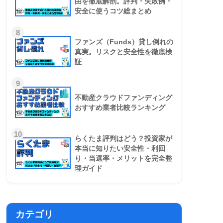
由を徹底解剖。評判・失敗例・
安全に使うコツ総まとめ
8
ファンズ（Funds）貸し倒れの
真実。リスクと安全性を徹底検
証
9
不動産クラウドファンディング
おすすめ業者比較ランキング
10
らくたま評判はどう？投資家が
本当に知りたい安全性・利回
り・当選率・メリットを完全整
理ガイド
カテゴリ