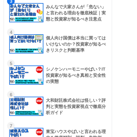
3
みんなで大家さんが「危ない」
と言われる理由を徹底検証｜実
態と投資家が知るべき注意点
4
個人向け国債は本当に買っては
いけないのか？投資家が知るべ
きリスクと判断基準
5
シノケンハーモニーやばい？IT
投資家が知るべき真相と安全性
の実態
6
大和財託株式会社は怪しい？評
判と実態を投資家視点で徹底分
析ガイド
7
東宝ハウスやばいと言われる理