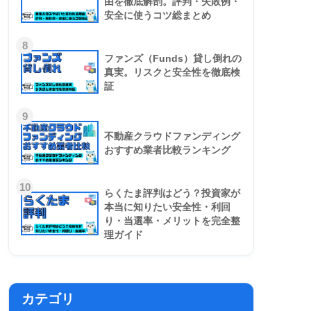
由を徹底解剖。評判・失敗例・
安全に使うコツ総まとめ
8
ファンズ（Funds）貸し倒れの
真実。リスクと安全性を徹底検
証
9
不動産クラウドファンディング
おすすめ業者比較ランキング
10
らくたま評判はどう？投資家が
本当に知りたい安全性・利回
り・当選率・メリットを完全整
理ガイド
カテゴリ