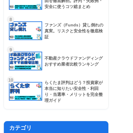
由を徹底解剖。評判・失敗例・
安全に使うコツ総まとめ
8
ファンズ（Funds）貸し倒れの
真実。リスクと安全性を徹底検
証
9
不動産クラウドファンディング
おすすめ業者比較ランキング
10
らくたま評判はどう？投資家が
本当に知りたい安全性・利回
り・当選率・メリットを完全整
理ガイド
カテゴリ