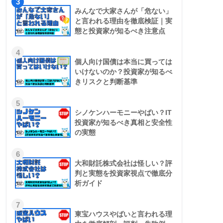
3
みんなで大家さんが「危ない」
と言われる理由を徹底検証｜実
態と投資家が知るべき注意点
4
個人向け国債は本当に買っては
いけないのか？投資家が知るべ
きリスクと判断基準
5
シノケンハーモニーやばい？IT
投資家が知るべき真相と安全性
の実態
6
大和財託株式会社は怪しい？評
判と実態を投資家視点で徹底分
析ガイド
7
東宝ハウスやばいと言われる理